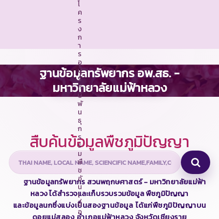
โ
ค
ร
ง
ก
า
ร
อ
ฐานข้อมูลทรัพยากร อพ.สธ. -
นุ
รั
มหาวิทยาลัยแม่ฟ้าหลวง
ก
ษ์
พั
น
ธุ
ก
สืบค้นข้อมูลพืชภูมิปัญญา
ร
ร
ม
พื
ช
อั
ฐานข้อมูลทรัพยากร สวนพฤกษศาสตร์ - มหาวิทยาลัยแม่ฟ้า
น
หลวง ได้สํารวจและเก็บรวบรวมข้อมูล พืชภูมิปัญญา
เ
นื่
และข้อมูลนกซึ่งแบ่งเป็นสองฐานข้อมูล ได้แก่พืชภูมิปัญญาบน
อ
ดอยแม่สลอง อําเภอแม่ฟ้าหลวง จังหวัดเชียงราย