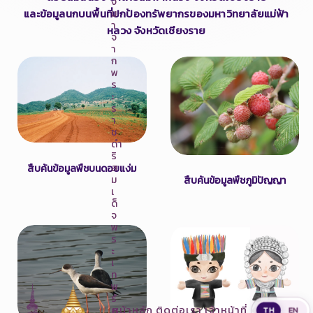
ง
และข้อมูลนกบนพื้นที่ปกป้องทรัพยากรของมหาวิทยาลัยแม่ฟ้า
ม
า
หลวง จังหวัดเชียงราย
จ
า
ก
พ
ร
ะ
ร
า
ช
ดำ
ริ
ส
สืบค้นข้อมูลพืชบนดอยแง่ม
ม
สืบค้นข้อมูลพืชภูมิปัญญา
เ
ด็
จ
พ
ร
ะ
เ
ท
พ
รั
หน้าหลัก
ติดต่อเรา
เจ้าหน้าที่
ต
TH
EN