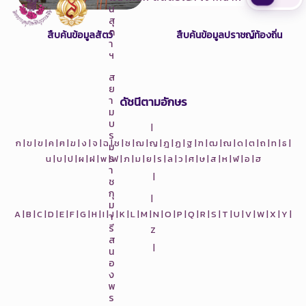
น
สุ
ด
สืบค้นข้อมูลสัตว์
สืบค้นข้อมูลปราชญ์ท้องถิ่น
า
ฯ
ส
ย
ดัชนีตามอักษร
า
ม
บ
|
ร
ก |
ข |
ฃ |
ค |
ฅ |
ฆ |
ง |
จ |
ฉ |
ช |
ซ |
ฌ |
ญ |
ฎ |
ฏ |
ฐ |
ฑ |
ฒ |
ณ |
ด |
ต |
ถ |
ท |
ธ |
ม
ร
น |
บ |
ป |
ผ |
ฝ |
พ |
ฟ |
ภ |
ม |
ย |
ร |
ล |
ว |
ศ |
ษ |
ส |
ห |
ฬ |
อ |
ฮ
า
|
ช
กุ
|
ม
A |
B |
C |
D |
E |
F |
G |
H |
I |
J |
K |
L |
M |
N |
O |
P |
Q |
R |
S |
T |
U |
V |
W |
X |
Y |
า
รี
Z
ส
|
น
อ
ง
พ
ร