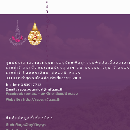
ะ
ร
า
ช
ดำ
ริ
โ
ด
ย
ม
ห
า
วิ
ศูนย์ประสานงานโครงการอนุรักษ์พันธุกรรมพืชอันเนื่องมาจ
ท
ราชดำริ สมเด็จพระเทพรัตนสุดาฯ สยามบรมราชกุมารี สนอ
ย
ราชดำริ โดยมหาวิทยาลัยแม่ฟ้าหลวง
า
333 ม.1 ต.ท่าสุด อ.เมือง จังหวัดเชียงราย 57100
ลั
โทรศัพท์: 0 5391 7742
ย
Email : rspg.botanical@mfu.ac.th
แ
Facebook : อพ.สธ. - มหาวิทยาลัยแม่ฟ้าหลวง
ม่
Website : http://rspg.mfu.ac.th
ฟ้
า
ห
ล
สืบค้นข้อมูลที่เกี่ยวข้อง
ว
ง
สืบค้นข้อมูลพืชภูมิปัญญา